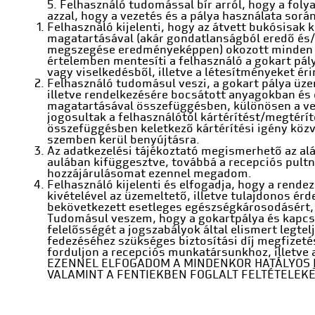
5. Felhasználó tudomással bír arról, hogy a foly
azzal, hogy a vezetés és a pálya használata sorá
Felhasználó kijelenti, hogy az átvett bukósisak 
magatartásával (akár gondatlanságból eredő és/v
megszegése eredményeképpen) okozott minden ká
értelemben mentesíti a felhasználó a gokart pál
vagy viselkedésből, illetve a létesítményeket é
Felhasználó tudomásul veszi, a gokart pálya üze
illetve rendelkezésére bocsátott anyagokban és 
magatartásával összefüggésben, különösen a ve
jogosultak a felhasználótól kártérítést/megtérí
összefüggésben keletkező kártérítési igény közv
szemben kerül benyújtásra.
Az adatkezelési tájékoztató megismerhető az al
aulában kifüggesztve, továbbá a recepciós pultn
hozzájárulásomat ezennel megadom.
Felhasználó kijelenti és elfogadja, hogy a rend
kivételével az üzemeltető, illetve tulajdonos érde
bekövetkezett esetleges egészségkárosodásért, 
Tudomásul veszem, hogy a gokartpálya és kapcso
felelősségét a jogszabályok által elismert legte
fedezéséhez szükséges biztosítási díj megfizetés
forduljon a recepciós munkatársunkhoz, illetve 
EZENNEL ELFOGADOM A MINDENKOR HATÁLYOS
VALAMINT A FENTIEKBEN FOGLALT FELTÉTELEKE