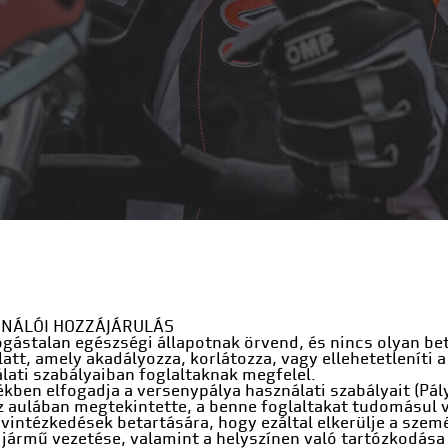
ZNÁLÓI HOZZÁJÁRULÁS
ifogástalan egészségi állapotnak örvend, és nincs olyan 
latt, amely akadályozza, korlátozza, vagy ellehetetleníti
lati szabályaiban foglaltaknak megfelel.
ékben elfogadja a versenypálya használati szabályait (Pály
az aulában megtekintette, a benne foglaltakat tudomásul v
óvintézkedések betartására, hogy ezáltal elkerülje a szem
jármű vezetése, valamint a helyszínen való tartózkodása