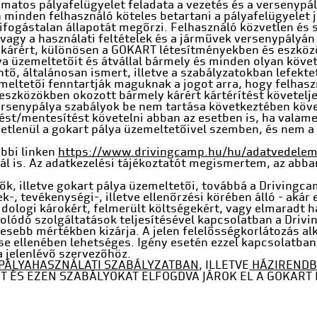
amatos pályafelügyelet feladata a vezetés és a versenypál
n minden felhasználó köteles betartani a pályafelügyelet j
kifogástalan állapotát megőrzi. Felhasználó közvetlen és 
agy a használati feltételek és a járművek versenypályán 
rért, különösen a GOKART létesítményekben és eszközök
ya üzemeltetőit és átvállal bármely és minden olyan követ
rintő, általánosan ismert, illetve a szabályzatokban lefe
meltetői fenntartják maguknak a jogot arra, hogy felhasz
eszközökben okozott bármely kárért kártérítést követeljen
rsenypálya szabályok be nem tartása következtében köve
tést/mentesítést követelni abban az esetben is, ha valame
etlenül a gokart pálya üzemeltetőivel szemben, és nem a
ábbi linken
https://www.drivingcamp.hu/hu/adatvedele
ál is. Az adatkezelési tájékoztatót megismertem, az abba
ezők, illetve gokart pálya üzemeltetői, továbbá a Driving
k-, tevékenységi-, illetve ellenőrzési körében álló - akár 
dologi károkért, felmerült költségekért, vagy elmaradt 
lódó szolgáltatások teljesítésével kapcsolatban a Drivi
ljesebb mértékben kizárja. A jelen felelősségkorlátozás a
e ellenében lehetséges. Igény esetén ezzel kapcsolatban a 
a jelenlévő szervezőhöz.
PÁLYAHASZNÁLATI SZABÁLYZATBAN
, ILLETVE
HÁZIREND
T ÉS EZEN SZABÁLYOKAT ELFOGDVA JÁROK EL A GOKART 