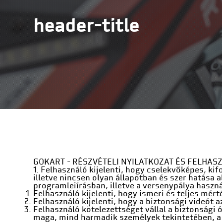
header-title
GOKART - RÉSZVÉTELI NYILATKOZAT ÉS FELHAS
1. Felhasználó kijelenti, hogy cselekvőképes, k
illetve nincsen olyan állapotban és szer hatása a
programleiírásban, illetve a versenypálya haszná
Felhasználó kijelenti, hogy ismeri és teljes mért
Felhasználó kijelenti, hogy a biztonsági videót 
Felhasználó kötelezettséget vállal a biztonsági 
maga, mind harmadik személyek tekintetében, a 