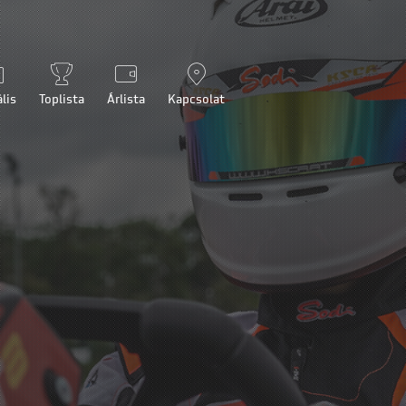
lis
Toplista
Árlista
Kapcsolat