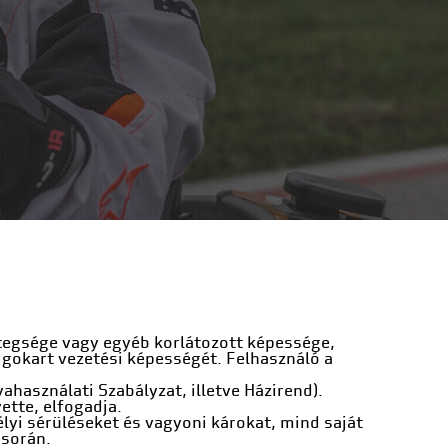
betegsége vagy egyéb korlátozott képessége,
 a gokart vezetési képességét. Felhasználó a
ahasználati Szabályzat, illetve Házirend).
ette, elfogadja.
élyi sérüléseket és vagyoni károkat, mind saját
 során.