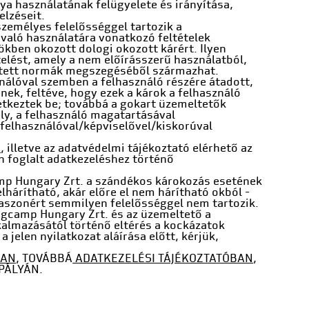
ya használatának felügyelete és irányítása,
elzéseit.
személyes felelősséggel tartozik a
való használatára vonatkozó feltételek
ben okozott dologi okozott kárért. Ilyen
elést, amely a nem előírásszerű használatból,
ktetett normák megszegéséből származhat.
nálóval szemben a felhasználó részére átadott,
ek, feltéve, hogy ezek a károk a felhasználó
tkeztek be; továbbá a gokart üzemeltetők
ly, a felhasználó magatartásával
 felhasználóval/képviselővel/kiskorúval
m
, illetve az adatvédelmi tájékoztató elérhető az
n foglalt adatkezeléshez történő
camp Hungary Zrt. a szándékos károkozás esetének
elhárítható, akár előre el nem hárítható okból -
haszonért semmilyen felelősséggel nem tartozik.
ngcamp Hungary Zrt. és az üzemeltető a
lkalmazásától történő eltérés a kockázatok
jelen nyilatkozat aláírása előtt, kérjük,
BAN
, TOVÁBBÁ
ADATKEZELÉSI TÁJÉKOZTATÓBAN
,
PÁLYÁN.